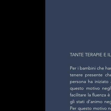
TANTE TERAPIE E 
Per i bambini che han
tenere presente che
persona ha iniziato
questo motivo negli 
facilitare la fluenz
gli stati d’animo neg
Per questo motivo no