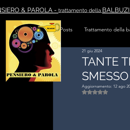
SIERO & PAROLA -
BALBUZI
trattamento della
All Posts
Trattamento della b
21 giu 2024
TANTE T
SMESSO 
Aggiornamento:
12 ago 2
Valutazione NaN ste