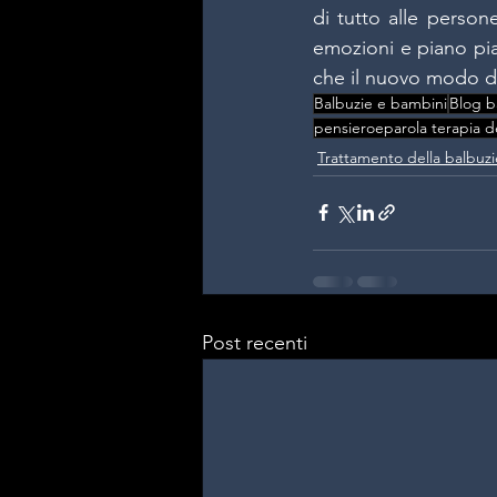
di tutto alle person
emozioni e piano pia
che il nuovo modo di
Balbuzie e bambini
Blog b
pensieroeparola terapia de
Trattamento della balbuzi
Post recenti