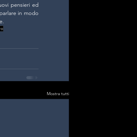
ovi pensieri ed 
parlare in modo 
e.
ro
Mostra tutti