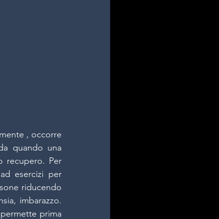
lmente , occorre 
 da quando una 
o recupero. Per 
ad esercizi per 
rsone riducendo 
nsia, imbarazzo. 
 permette prima 