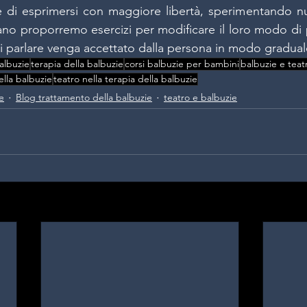
e di esprimersi con maggiore libertà, sperimentando nu
no proporremo esercizi per modificare il loro modo di 
 parlare venga accettato dalla persona in modo gradual
albuzie
terapia della balbuzie
corsi balbuzie per bambini
balbuzie e teat
lla balbuzie
teatro nella terapia della balbuzie
e
Blog trattamento della balbuzie
teatro e balbuzie